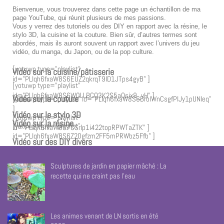
Bienvenue, vous trouverez dans cette page un échantillon de ma
page YouTube, qui réunit plusieurs de mes passions.
Vous y verrez des tutoriels ou des DIY en rapport avec la résine, le
stylo 3D, la cuisine et la couture. Bien sûr, d’autres termes sont
abordés, mais ils auront souvent un rapport avec l’univers du jeu
vidéo, du manga, du Japon, ou de la pop culture.
[yotuwp type="playlist"
Vidéo sur la cuisine/pâtisserie
id="PLIqh6fxaW8S6EUZ2qkrqT9lD1JTps4gyB" ]
[yotuwp type="playlist"
id="PLIqh6fxaW8S6W0LLBCQ3K2S5aQsix9_vH" ]
Vidéo sur la couture
[yotuwp type="playlist" id="PLIqh6fxaW8S6BrblWnCsgfPIJy1pUNIeq"
]
Vidéo sur le stylo 3D
[yotuwp type="playlist"
Vidéo sur la résine
[yotuwp type="playlist"
id="PLIqh6fxaW8S7CSrIp1i422topRPWTaZTK" ]
id="PLIqh6fxaW8S6Z20gfzm2FF5mPRWbz5Ffb" ]
Vidéo sur des DIY divers
Sculptures de jardin en papier mâché : La
recette qui ne craint pas l’eau
Les animes venant de LN sortis en été